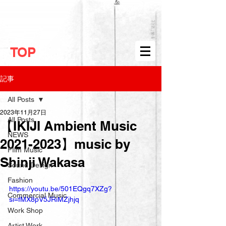
TOP
記事
All Posts
2023年11月27日
All Posts
【IKIJI Ambient Music
NEWS
2021-2023】music by
FIlm Music
Shinji Wakasa
Sound Design
Fashion
https://youtu.be/501EQgq7XZg?
Commercial Music
si=fMX8pV5JRiMZjhjq
Work Shop
Artist Work