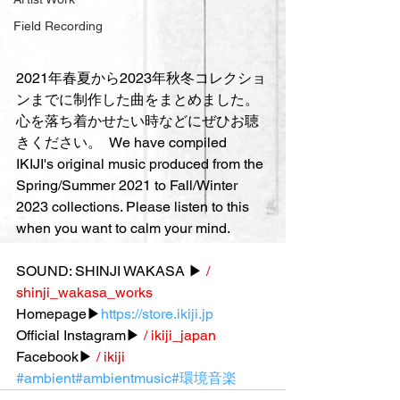
Field Recording
2021年春夏から2023年秋冬コレクショ
ンまでに制作した曲をまとめました。
心を落ち着かせたい時などにぜひお聴
きください。  We have compiled 
IKIJI's original music produced from the 
Spring/Summer 2021 to Fall/Winter 
2023 collections. Please listen to this 
when you want to calm your mind.  
SOUND: SHINJI WAKASA ▶
 / 
shinji_wakasa_works  
Homepage▶
https://store.ikiji.jp
Official Instagram▶
 / ikiji_japan  
Facebook▶
 / ikiji  
#ambient
#ambientmusic
#環境音楽