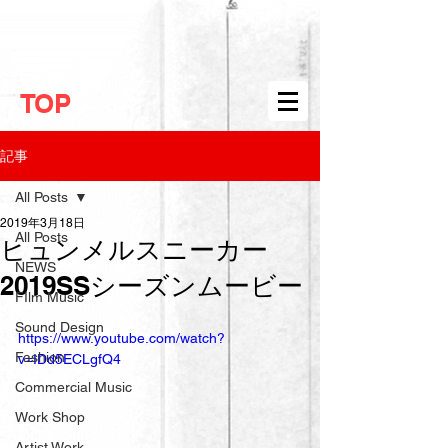
TOP
記事
All Posts
2019年3月18日
All Posts
ヒュンメルスニーカー
NEWS
2019SSシーズンムービー
FIlm Music
Sound Design
https://www.youtube.com/watch?
Fashion
v=IDd5ECLgfQ4
Commercial Music
Work Shop
Artist Work