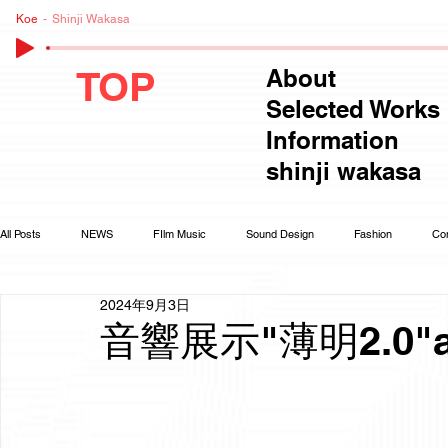
Koe
Shinji Wakasa
TOP
About
Selected Works
Information
shinji wakasa
All Posts
NEWS
FIlm Music
Sound Design
Fashion
Co
2024年9月3日
音響展示"薄明2.0"at 