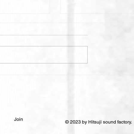
TOYOTA LAND CRUISER
t Sony park
250 BRAND MOVIE
.15(土) — 6.30
 — 19:00
Join
© 2023 by Hitsuji sound factory.