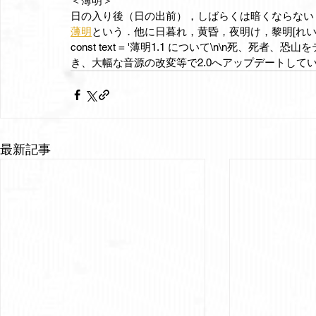
＜薄明＞
日の入り後（日の出前），しばらくは暗くならない
薄明
という．他に日暮れ，黄昏，夜明け，黎明[れい
const text = '薄明1.1 について\n\n死、死者
き、大幅な音源の改変等で2.0へアップデートして
最新記事