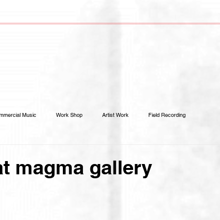
mmercial Music
Work Shop
Artist Work
Field Recording
magma gallery