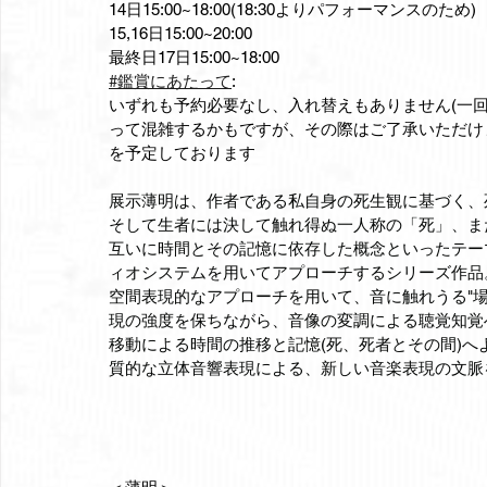
14日15:00~18:00(18:30よりパフォーマンスのため)
15,16日15:00~20:00
最終日17日15:00~18:00
#鑑賞にあたって
:
いずれも予約必要なし、入れ替えもありません(一回
って混雑するかもですが、その際はご了承いただけ
を予定しております
展示薄明は、作者である私自身の死生観に基づく
そして生者には決して触れ得ぬ一人称の「死」、また
互いに時間とその記憶に依存した概念といったテーマ
ィオシステムを用いてアプローチするシリーズ作
空間表現的なアプローチを用いて、音に触れうる"場"
現の強度を保ちながら、音像の変調による聴覚知覚
移動による時間の推移と記憶(死、死者とその間)へ
質的な立体音響表現による、新しい音楽表現の文脈