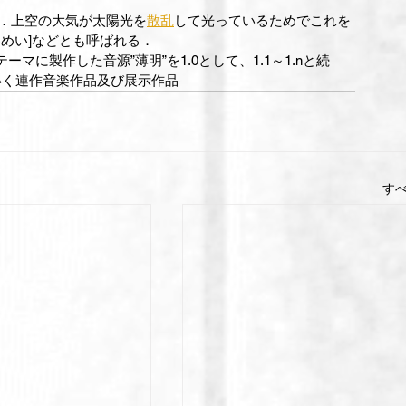
．上空の大気が太陽光を
散乱
して光っているためでこれを
めい]などとも呼ばれる．
、恐山をテーマに製作した音源”薄明”を1.0として、1.1～1.nと続
いく連作音楽作品及び展示作品
す