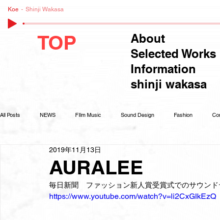
Koe
Shinji Wakasa
TOP
About
Selected Works
Information
shinji wakasa
All Posts
NEWS
FIlm Music
Sound Design
Fashion
Co
2019年11月13日
AURALEE
毎日新聞　ファッション新人賞受賞式でのサウンド
https://www.youtube.com/watch?v=li2CxGIkEzQ