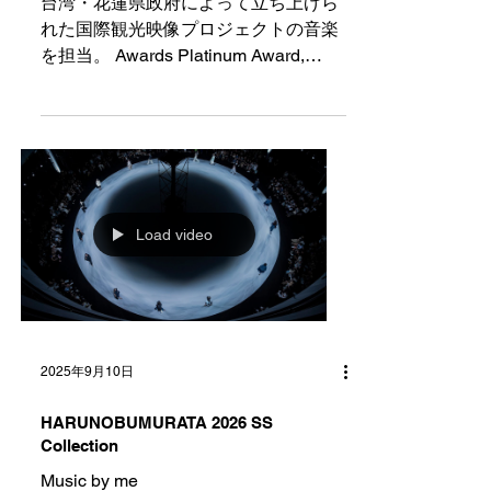
台湾・花蓮県政府によって立ち上げら
れた国際観光映像プロジェクトの音楽
を担当。 Awards Platinum Award,
FADA (UK) Online Awards —
Cinematography : NAOKI MIYASHITA /
宮下直樹 / naoki_mi Music : SHINJI
WAKASA / 若狭真司 /
shinji_wakasa_works Producer : FAN
CHIANG, CHUN-CHI / 范姜群季 ▶︎
Load video
MAJITREATS / 神農生活 IG /
majitreats.tw ▶︎ 花蓮觀光粉絲團FB
https://www.facebook.com/share/1WSA
7F ... ▶︎ 花蓮觀光粉絲團IG / hualientour
2025年9月10日
HARUNOBUMURATA 2026 SS
Collection
Music by me