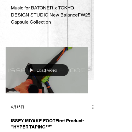
Music for BATONER x TOKYO
DESIGN STUDIO New BalanceFW25
Capsule Collection
Load video
4月15日
ISSEY MIYAKE FOOTFirst Product:
“HYPER TAPING™︎”