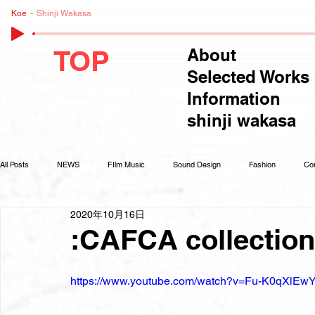
Koe
Shinji Wakasa
TOP
About
Selected Works
Information
shinji wakasa
All Posts
NEWS
FIlm Music
Sound Design
Fashion
Co
2020年10月16日
:CAFCA collection
https://www.youtube.com/watch?v=Fu-K0qXlEw