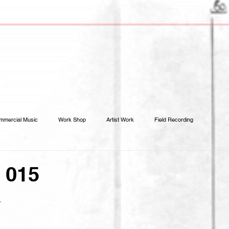
mmercial Music
Work Shop
Artist Work
Field Recording
 015
Y