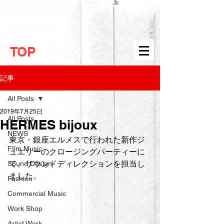
TOP
記事
All Posts
2019年7月25日
All Posts
HERMES bijoux
NEWS
東京・銀座エルメスで行われた新作ジ
FIlm Music
ュエリーのクロージングパーティーに
て、サウンドディレクションを担当し
Sound Design
ました。
Fashion
Commercial Music
Work Shop
Artist Work