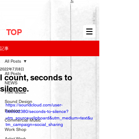
TOP
記事
All Posts
2022年7月8日
All Posts
I count, seconds to
NEWS
silence.
FIlm Music
Sound Design
https://soundcloud.com/user-
Fashion
666602380/seconds-to-silence?
utm_source=clipboard&utm_medium=text&u
Commercial Music
tm_campaign=social_sharing
Work Shop
Artist Work