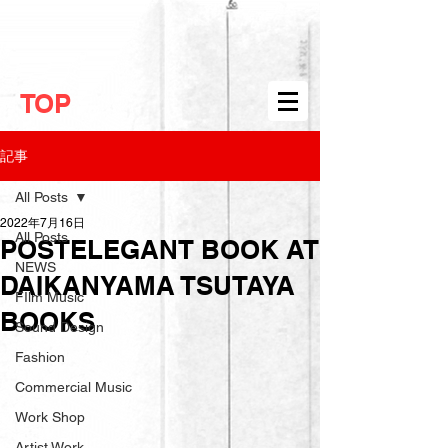
TOP
記事
All Posts
2022年7月16日
All Posts
POSTELEGANT BOOK AT
NEWS
DAIKANYAMA TSUTAYA
FIlm Music
BOOKS
Sound Design
Fashion
Commercial Music
Work Shop
Artist Work