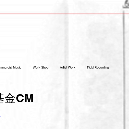
mmercial Music
Work Shop
Artist Work
Field Recording
基金CM
A