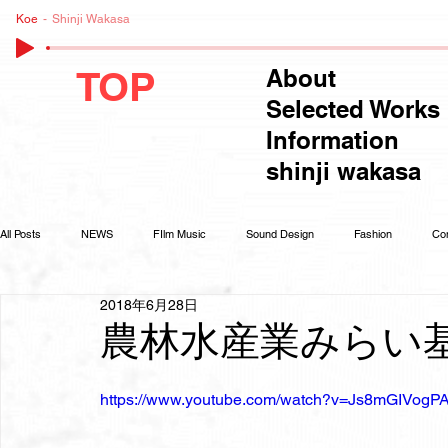
Koe
Shinji Wakasa
TOP
About
Selected Works
Information
shinji wakasa
All Posts
NEWS
FIlm Music
Sound Design
Fashion
Co
2018年6月28日
農林水産業みらい
https://www.youtube.com/watch?v=Js8mGIVogP