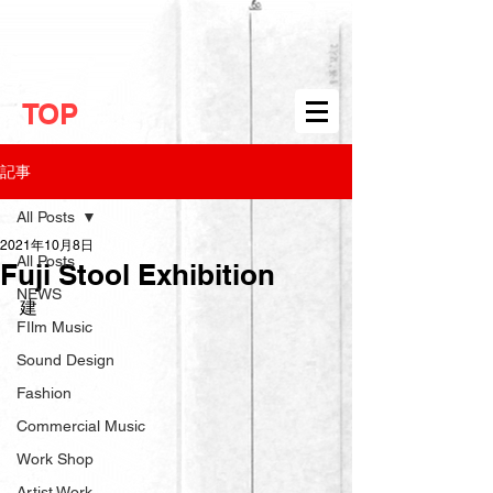
TOP
記事
All Posts
2021年10月8日
All Posts
Fuji Stool Exhibition
NEWS
建
FIlm Music
Sound Design
Fashion
Commercial Music
Work Shop
Artist Work