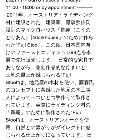
11:00 - 18:00 or by appointment ---------- 
 2011年、オーストリア・ライディング
村に建設された、建築家、藤森照信氏
設計のマイクロハウス「鸛庵（こうの
とりあん）| Storkhouse」のために作ら
れた"Fuji Stool"。この度、日本国内向
けのファーストエディション99点を本
展で先行販売します。  日常的な家具で
ありながら、彫刻作品的な佇まいと、
土地の風土が感じられる"Fuji 
Stool"は、地元産の木材を使い、藤森氏
のコンセプトに共感した地元の木工職
人によって一つひとつ手作りで製作さ
れています。実際にライディング村の
「鸛庵」のために製作された"Fuji 
Stool"は、オーストリアンオークを使
用、自然との繋がりがダイレクトに感
じられる仕上がりになっています。 日